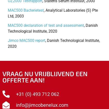
OZ2000 Testrapport
, Statens Serum Instituut, 2000
MAC500 Bacterietest
, Analytical Laboratories (S) Pte
Ltd, 2003
MAC500 declaration of test and assessment
, Danish
Technological Institute, 2020
Jimco MAC500 report
, Danish Technological Institute,
2020
VRAAG NU VRIJBLIJVEND EEN
OFFERTE AAN!
+31 (0) 493 712 062
info@jimcobenelux.com